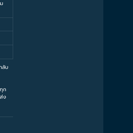
รม
กลับ
ทุก
ส่ง