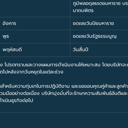
ภูมิพลอดุลยเดชมหาราช บ
นาถบพิตร
อังคาร
ชดเชยวันปิยมหาราช
พุธ
ชดเชยวันรัฐธรรมนูญ
พฤหัสบดี
วันสิ้นปี
ข้อง โปรดทราบและวางแผนการดำเนินงานให้เหมาะสม โดยบริษัทจะ
ดไปหลังจากวันหยุดในแต่ละช่วง
ำหรับความทุ่มเทในการปฏิบัติงาน และขอขอบคุณคู่ค้าและลูกค้า
มืออย่างต่อเนื่อง บริษัทมุ่งมั่นที่จะรักษาความสัมพันธ์อันดีและ
เนินธุรกิจต่อไป