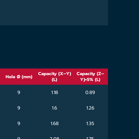
Capacity (X–Y)
Capacity (Z–
Hole Ø (mm)
(L)
Y)+5% (L)
9
1.18
0.89
9
1.6
1.26
9
1.68
1.35
9
2.08
1.75