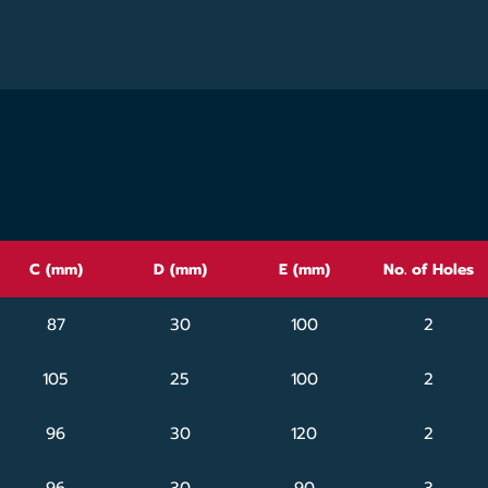
C (mm)
D (mm)
E (mm)
No. of Holes
87
30
100
2
105
25
100
2
96
30
120
2
96
30
90
3