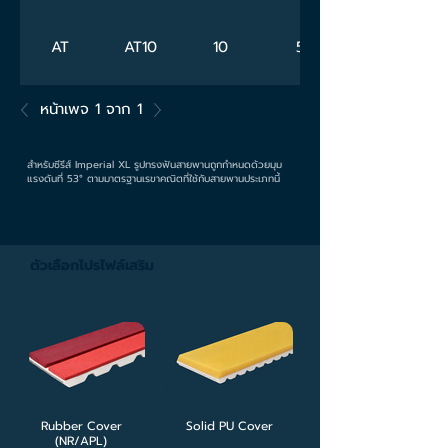
AT
AT10
10
5
AT
AT20
20
10
หน้าเพจ 1 จาก 1
Imperial
XL
5.08
1.37
สำหรับซีรีส์ Imperial XL รูปทรงฟันสายพานถูกกำหนดด้วยมุม
แรงดันที่ 53° ตามมาตรฐานเรขาคณิตที่ใช้กับสายพานประเภทนี้
Imperial
L
9.525
3.2
ตัวเลือกโปรไฟล์เสริม
Imperial
H
12.7
4.4
Imperial
XH
22.225
7.94
Rubber Cover
Solid PU Cover
(NR/APL)