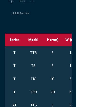
RPP Series
Series
Model
P (mm)
W (mm)
T
TT5
5
1.8
T
T5
5
1.8
T
T10
10
3.5
T
T20
20
6.5
AT
AT5
5
2.5