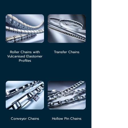
Roller Chains with
Transfer Chains
Vulcanised Elastomer
Profiles
Conveyor Chains
Hollow Pin Chains