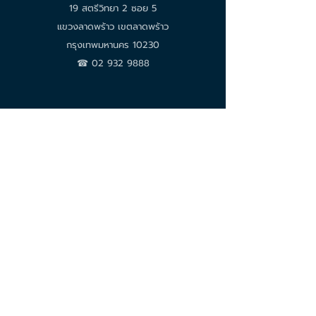
19 สตรีวิทยา 2 ซอย 5
แขวงลาดพร้าว เขตลาดพร้าว
กรุงเทพมหานคร 10230
☎︎
02 932 9888
ติดตามข่าวสารจากเรา
สมัครรับข่าวสารจากเรา เพื่ออัปเดตข้อมูลล่าสุด บท
วิเคราะห์ ข้อมูลผลิตภัณฑ์ และโอกาสในการร่วมงาน
กับเรา
อีเมล
*
ใช่ ฉันอยากสมัครรับข้อมูลข่าวสารของบริ
ษัทฯ
ส่ง